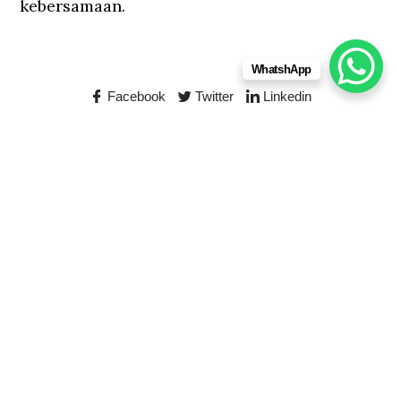
kebersamaan.
WhatshApp
Facebook
Twitter
Linkedin
Jl. Made Bulet no.46, Dalung, Kuta Utara, Badung –
Bali
0812 4671 703
info@gobalitour.com
Cara Memilih Area
Outbound yang Aman
Berdasarkan Jenis Aktivitas