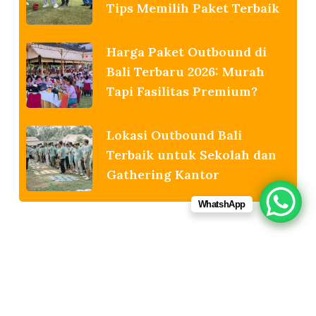
Tips Memilih Paket Terbaik
Harga Paket Outbound di
Bali Terbaru 2026: Murah
Tapi Fasilitas Premium?
Lokasi Outbound Bali
Terbaik untuk Sekolah dan
Gathering Kantor
WhatshApp