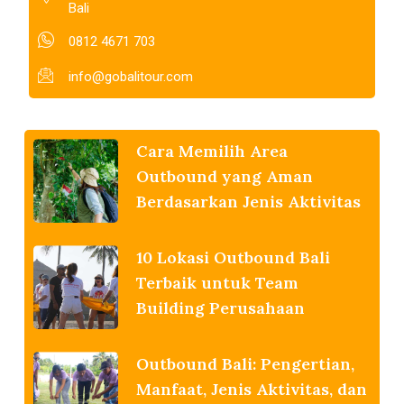
Bali
0812 4671 703
info@gobalitour.com
Cara Memilih Area
Outbound yang Aman
Berdasarkan Jenis Aktivitas
10 Lokasi Outbound Bali
Terbaik untuk Team
Building Perusahaan
Outbound Bali: Pengertian,
Manfaat, Jenis Aktivitas, dan