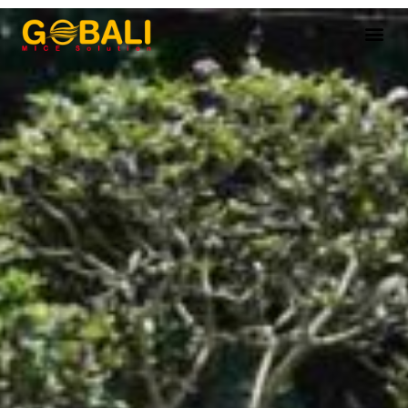
Skip
to
content