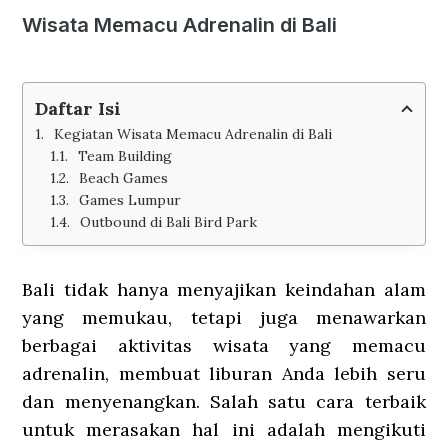
Wisata Memacu Adrenalin di Bali
Daftar Isi
Kegiatan Wisata Memacu Adrenalin di Bali
Team Building
Beach Games
Games Lumpur
Outbound di Bali Bird Park
Bali tidak hanya menyajikan keindahan alam
yang memukau, tetapi juga menawarkan
berbagai aktivitas wisata yang memacu
adrenalin, membuat liburan Anda lebih seru
dan menyenangkan. Salah satu cara terbaik
untuk merasakan hal ini adalah mengikuti