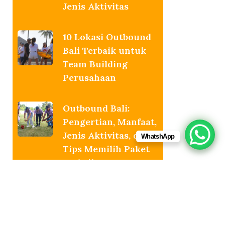
Jenis Aktivitas
10 Lokasi Outbound
Bali Terbaik untuk
Team Building
Perusahaan
Outbound Bali:
Pengertian, Manfaat,
Jenis Aktivitas, dan
WhatshApp
Tips Memilih Paket
Terbaik
Harga Paket
Outbound di Bali
Terbaru 2026: Murah