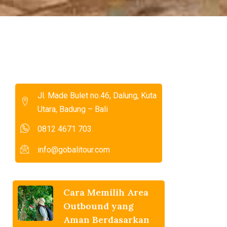
Jl. Made Bulet no.46, Dalung, Kuta
Utara, Badung – Bali
0812 4671 703
info@gobalitour.com
Cara Memilih Area
Outbound yang
Aman Berdasarkan