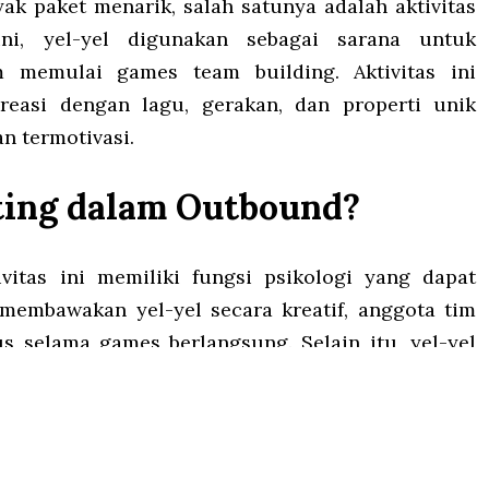
k paket menarik, salah satunya adalah aktivitas
ni, yel-yel digunakan sebagai sarana untuk
memulai games team building. Aktivitas ini
easi dengan lagu, gerakan, dan properti unik
n termotivasi.
ting dalam Outbound?
ivitas ini memiliki fungsi psikologi yang dapat
membawakan yel-yel secara kreatif, anggota tim
 selama games berlangsung. Selain itu, yel-yel
nambah semangat sekaligus memberi tekanan
 kompetisi.
ri 3 Malam