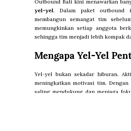
Outbound Bali kini menawarkan banya
yel-yel
. Dalam paket outbound i
membangun semangat tim sebelum 
memungkinkan setiap anggota berkr
sehingga tim menjadi lebih kompak da
Mengapa Yel-Yel Pen
Yel-yel bukan sekadar hiburan. Akt
meningkatkan motivasi tim. Dengan 
saling mendukung dan menjaga fokus
dapat menjadi strategi untuk me
psikologis ringan bagi tim lawan saat
Baca Juga :
Paket Tour Outbound 4 Ha