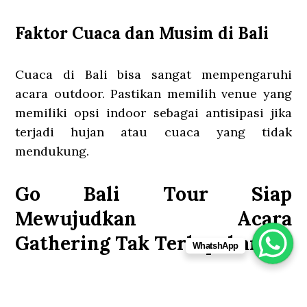
Faktor Cuaca dan Musim di Bali
Cuaca di Bali bisa sangat mempengaruhi
acara outdoor. Pastikan memilih venue yang
memiliki opsi indoor sebagai antisipasi jika
terjadi hujan atau cuaca yang tidak
mendukung.
Go Bali Tour Siap
Mewujudkan Acara
Gathering Tak Terlupakan
WhatshApp
Dalam memilih
venue gathering terbaru
,
pertimbangkan berbagai aspek yang